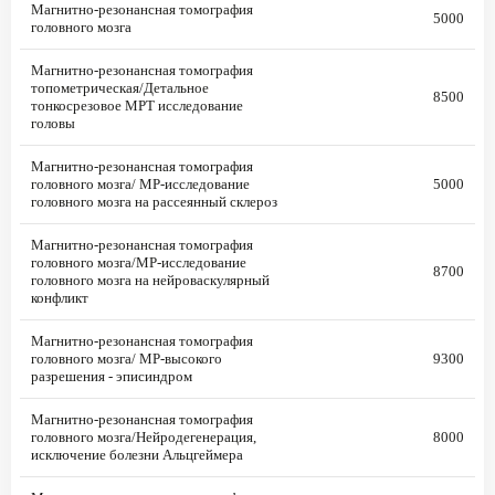
Магнитно-резонансная томография
5000
головного мозга
Магнитно-резонансная томография
топометрическая/Детальное
8500
тонкосрезовое МРТ исследование
головы
Магнитно-резонансная томография
головного мозга/ МР-исследование
5000
головного мозга на рассеянный склероз
Магнитно-резонансная томография
головного мозга/МР-исследование
8700
головного мозга на нейроваскулярный
конфликт
Магнитно-резонансная томография
головного мозга/ МР-высокого
9300
разрешения - эписиндром
Магнитно-резонансная томография
головного мозга/Нейродегенерация,
8000
исключение болезни Альцгеймера