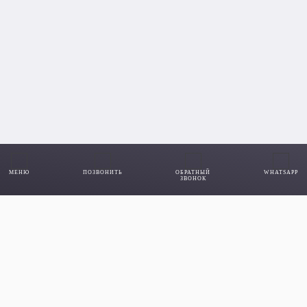
МЕНЮ
ПОЗВОНИТЬ
ОБРАТНЫЙ
WHATSAPP
ЗВОНОК
Остались вопросы?
Ответим!
Администратор перезвонит и ответит на ваши вопросы