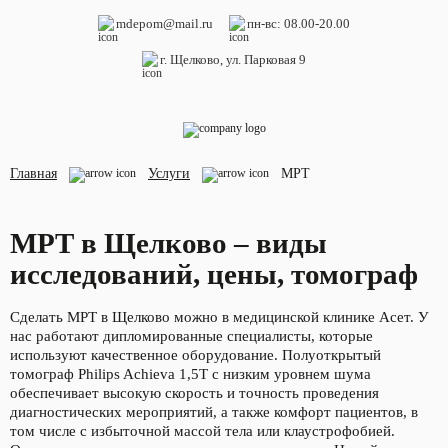
mdepom@mail.ru
пн-вс: 08.00-20.00
г. Щелково, ул. Парковая 9
МРТ
О нас
УЗИ
Врачи
Главная
Услуги
МРТ
Гинекология
Отзывы
Терапия
Лицензии
МРТ в Щелково – виды
исследований, цены, томограф
Анализы
Сделать МРТ в Щелково можно в медицинской клинике Асет. У
нас работают дипломированные специалисты, которые
используют качественное оборудование. Полуоткрытый
томограф Philips Achieva 1,5Т с низким уровнем шума
обеспечивает высокую скорость и точность проведения
диагностических мероприятий, а также комфорт пациентов, в
том числе с избыточной массой тела или клаустрофобией.