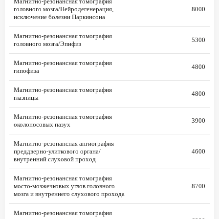
Магнитно-резонансная томография
головного мозга/Нейродегенерация,
8000
исключение болезни Паркинсона
Магнитно-резонансная томография
5300
головного мозга/Эпифиз
Магнитно-резонансная томография
4800
гипофиза
Магнитно-резонансная томография
4800
глазницы
Магнитно-резонансная томография
3900
околоносовых пазух
Магнитно-резонансная ангиография
преддверно-улиткового органа/
4600
внутренний слуховой проход
Магнитно-резонансная томография
мосто-мозжечковых углов головного
8700
мозга и внутреннего слухового прохода
Магнитно-резонансная томография