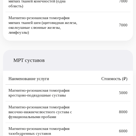
мягких тканей конечностей (одна
7000
область)
Магнитно-резонансная томография
мягких тканей шеи (щитовидная железа,
7000
околоушные слюнные железы,
лимфоузлы)
МРТ суставов
Наименование услуги
Стоимость (₽)
Магнитно-резонансная томография
5000
крестцово-подвздошные суставы
Магнитно-резонансная томография
височно-нижнечелюстного сустава с
8000
функциональными пробами
Магнитно-резонансная томография
6000
тазобедренных суставов