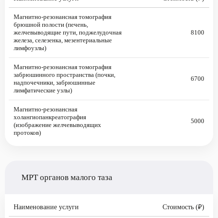
Магнитно-резонансная томография
брюшной полости (печень,
желчевыводящие пути, поджелудочная
8100
железа, селезенка, мезентериальные
лимфоузлы)
Магнитно-резонансная томография
забрюшинного пространства (почки,
6700
надпочечники, забрюшинные
лимфатические узлы)
Магнитно-резонансная
холангиопанкреатография
5000
(изображение желчевыводящих
протоков)
МРТ органов малого таза
Наименование услуги
Стоимость (₽)